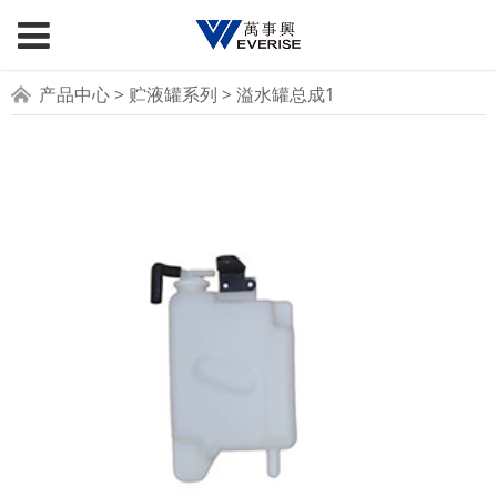
溢水罐总成1
产品中心
>
贮液罐系列
>
溢水罐总成1